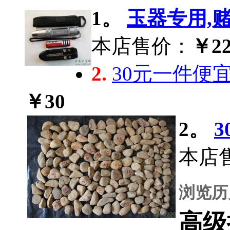
1。
玉器专用,赌
本店售价：
￥22
2.
30元一件便
￥30
2。
本店
浏览历
高级