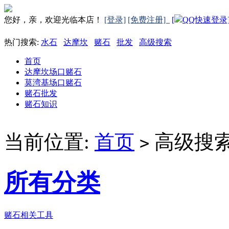
您好，亲，欢迎光临本店！
[登录]
[免费注册]
[
QQ快速登录
热门搜索:
水石
达摩坎
赌石
批发
高级搜索
首页
达摩坎场口赌石
莫湾基场口赌石
赌石批发
赌石知识
当前位置:
首页
高级搜
>
所有分类
赌石相关工具