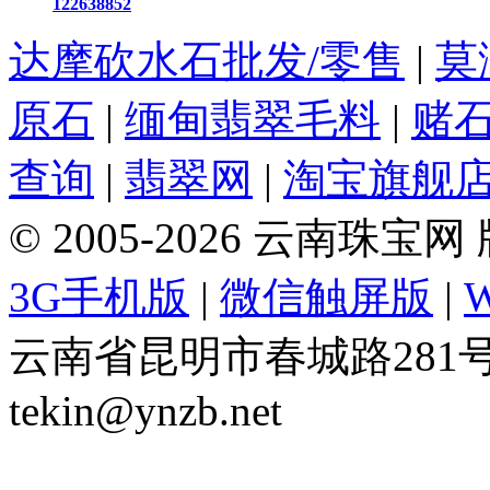
122638852
达摩砍水石批发/零售
|
莫
原石
|
缅甸翡翠毛料
|
赌
查询
|
翡翠网
|
淘宝旗舰
© 2005-2026 云南珠
3G手机版
|
微信触屏版
|
云南省昆明市春城路281号 Tel: 
tekin@ynzb.net