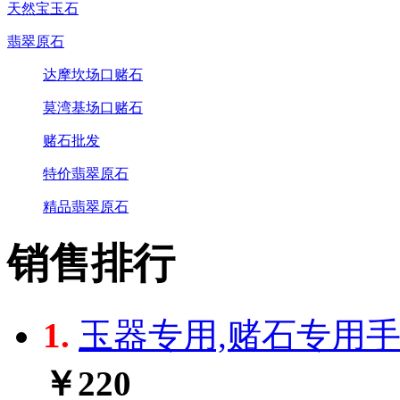
天然宝玉石
翡翠原石
达摩坎场口赌石
莫湾基场口赌石
赌石批发
特价翡翠原石
精品翡翠原石
销售排行
1.
玉器专用,赌石专用手电
￥220