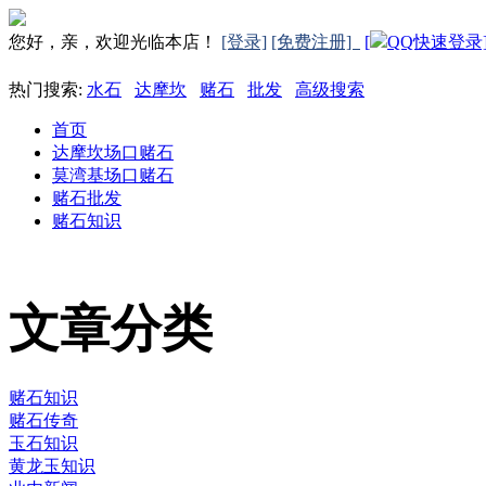
您好，亲，欢迎光临本店！
[登录]
[免费注册]
[
QQ快速登录
热门搜索:
水石
达摩坎
赌石
批发
高级搜索
首页
达摩坎场口赌石
莫湾基场口赌石
赌石批发
赌石知识
文章分类
赌石知识
赌石传奇
玉石知识
黄龙玉知识