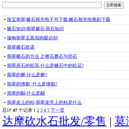
•
珠宝翡翠|赌石相关电子书下载/赌石相关电视剧下载
•
赌石知识|翡翠赌石|原石知识
•
缅甸翡翠玉真假肉眼识别
•
翡翠赌石歌谣
•
翡翠赌石的方法 之擦石磨石与切石
•
翡翠原石的松花,什么是赌石中的松花?
•
翡翠的癣,什么是癣?
•
翡翠的绺裂, 什么是绺裂?
•
翡翠的颟,什么是颟
•
翡翠皮上的枯,翡翠皮壳上的枯是什么
总计
47
个记录
1
2
3
4
5
下一页
达摩砍水石批发/零售
|
莫