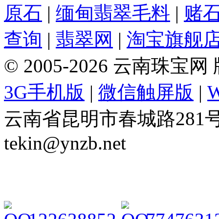
原石
|
缅甸翡翠毛料
|
赌
查询
|
翡翠网
|
淘宝旗舰
© 2005-2026 云南珠
3G手机版
|
微信触屏版
|
云南省昆明市春城路281号 Tel: 
tekin@ynzb.net