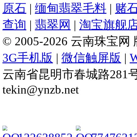
原石
|
缅甸翡翠毛料
|
赌
查询
|
翡翠网
|
淘宝旗舰
© 2005-2026 云南珠
3G手机版
|
微信触屏版
|
云南省昆明市春城路281号 Tel: 
tekin@ynzb.net