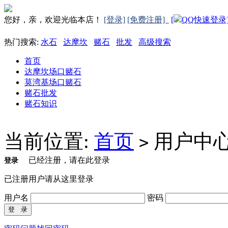
您好，亲，欢迎光临本店！
[登录]
[免费注册]
[
QQ快速登录
热门搜索:
水石
达摩坎
赌石
批发
高级搜索
首页
达摩坎场口赌石
莫湾基场口赌石
赌石批发
赌石知识
当前位置:
首页
用户中
>
已经注册，请在此登录
登录
已注册用户请从这里登录
用户名
密码