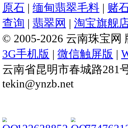
原石
|
缅甸翡翠毛料
|
赌
查询
|
翡翠网
|
淘宝旗舰
© 2005-2026 云南珠
3G手机版
|
微信触屏版
|
云南省昆明市春城路281号 Tel: 
tekin@ynzb.net