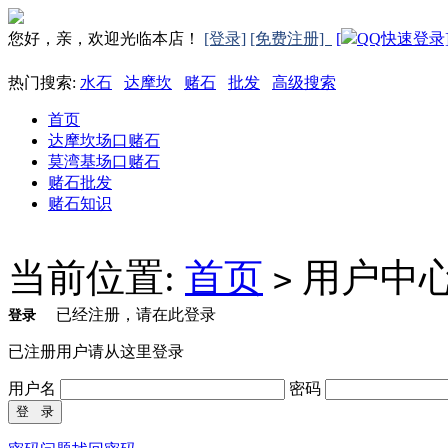
您好，亲，欢迎光临本店！
[登录]
[免费注册]
[
QQ快速登录
热门搜索:
水石
达摩坎
赌石
批发
高级搜索
首页
达摩坎场口赌石
莫湾基场口赌石
赌石批发
赌石知识
当前位置:
首页
用户中
>
已经注册，请在此登录
登录
已注册用户请从这里登录
用户名
密码