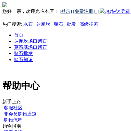
您好，亲，欢迎光临本店！
[登录]
[免费注册]
[
QQ快速登录
热门搜索:
水石
达摩坎
赌石
批发
高级搜索
首页
达摩坎场口赌石
莫湾基场口赌石
赌石批发
赌石知识
帮助中心
新手上路
·
客服社区
·
非会员购物通道
·
购物流程
购物指南