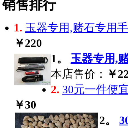
销售排行
1.
玉器专用,赌石专用手电
￥220
1。
玉器专用,赌
本店售价：
￥22
2.
30元一件便
￥30
2。