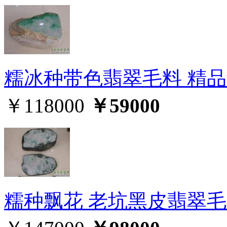
糯冰种带色翡翠毛料 精
￥118000
￥59000
糯种飘花 老坑黑皮翡翠毛