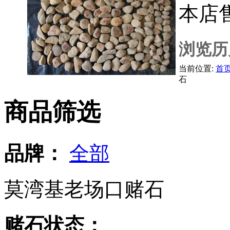
本店
浏览历
当前位置:
首
石
商品筛选
品牌：
全部
莫湾基老场口赌石
赌石状态：