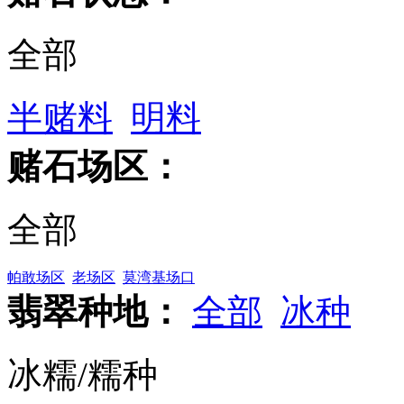
全部
半赌料
明料
赌石场区：
全部
帕敢场区
老场区
莫湾基场口
翡翠种地：
全部
冰种
冰糯/糯种