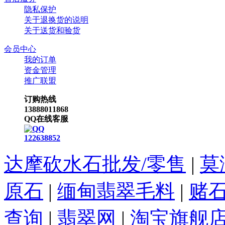
隐私保护
关于退换货的说明
关于送货和验货
会员中心
我的订单
资金管理
推广联盟
订购热线
13888011868
QQ在线客服
122638852
达摩砍水石批发/零售
|
莫
原石
|
缅甸翡翠毛料
|
赌
查询
|
翡翠网
|
淘宝旗舰