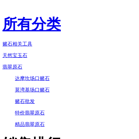
所有分类
赌石相关工具
天然宝玉石
翡翠原石
达摩坎场口赌石
莫湾基场口赌石
赌石批发
特价翡翠原石
精品翡翠原石