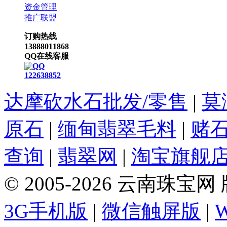
资金管理
推广联盟
订购热线
13888011868
QQ在线客服
122638852
达摩砍水石批发/零售
|
莫
原石
|
缅甸翡翠毛料
|
赌
查询
|
翡翠网
|
淘宝旗舰
© 2005-2026 云南珠
3G手机版
|
微信触屏版
|