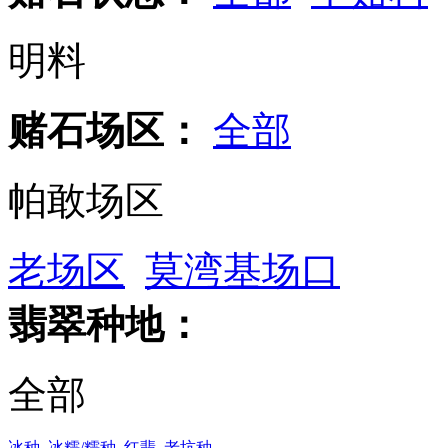
明料
赌石场区：
全部
帕敢场区
老场区
莫湾基场口
翡翠种地：
全部
冰种
冰糯/糯种
红翡
老坑种