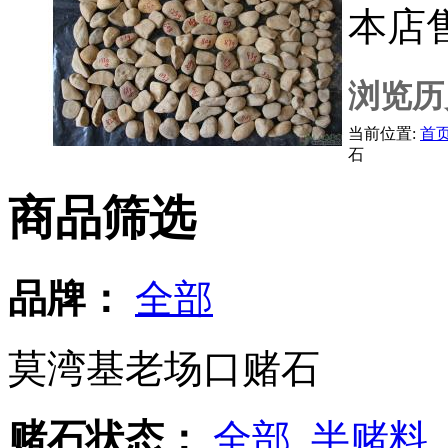
本店
浏览历
当前位置:
首
石
商品筛选
品牌：
全部
莫湾基老场口赌石
赌石状态：
全部
半赌料