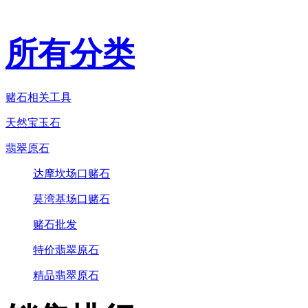
所有分类
赌石相关工具
天然宝玉石
翡翠原石
达摩坎场口赌石
莫湾基场口赌石
赌石批发
特价翡翠原石
精品翡翠原石