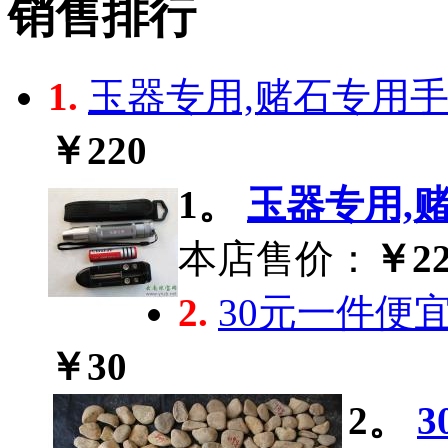
销售排行
1.
玉器专用,赌石专用手电
￥220
1。
玉器专用,赌
本店售价：
￥22
2.
30元一件便
￥30
2。