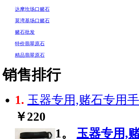
达摩坎场口赌石
莫湾基场口赌石
赌石批发
特价翡翠原石
精品翡翠原石
销售排行
1.
玉器专用,赌石专用手电
￥220
1。
玉器专用,赌