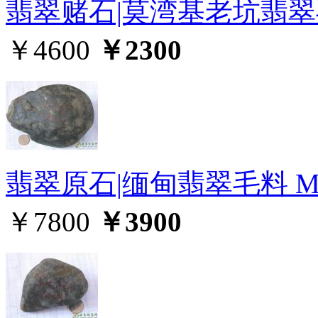
翡翠赌石|莫湾基老坑翡翠毛
￥4600
￥2300
翡翠原石|缅甸翡翠毛料 MW
￥7800
￥3900