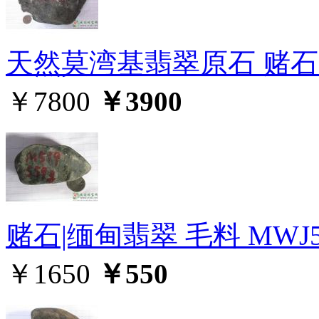
天然莫湾基翡翠原石 赌石 5
￥7800
￥3900
赌石|缅甸翡翠 毛料 MWJ5
￥1650
￥550