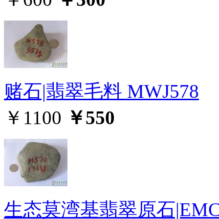
赌石|翡翠毛料 MWJ578
￥1100
￥550
生态莫湾基翡翠原石|EMC