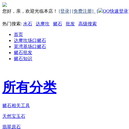
您好，亲，欢迎光临本店！
[登录]
[免费注册]
[
QQ快速登录
热门搜索:
水石
达摩坎
赌石
批发
高级搜索
首页
达摩坎场口赌石
莫湾基场口赌石
赌石批发
赌石知识
所有分类
赌石相关工具
天然宝玉石
翡翠原石