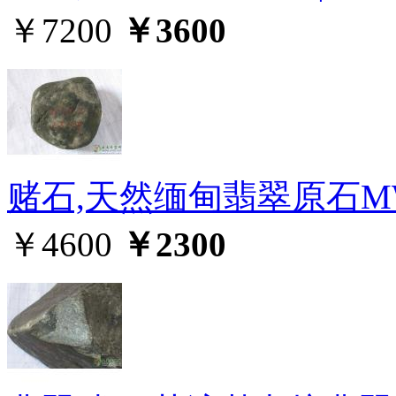
￥7200
￥3600
赌石,天然缅甸翡翠原石MW
￥4600
￥2300