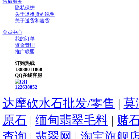
售后服务
隐私保护
关于退换货的说明
关于送货和验货
会员中心
我的订单
资金管理
推广联盟
订购热线
13888011868
QQ在线客服
122638852
达摩砍水石批发/零售
|
莫
原石
|
缅甸翡翠毛料
|
赌
查询
|
翡翠网
|
淘宝旗舰