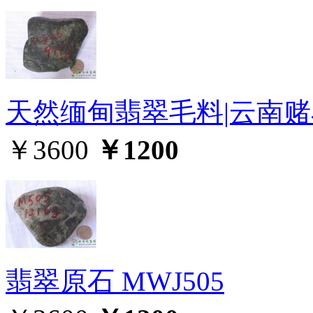
天然缅甸翡翠毛料|云南赌石
￥3600
￥1200
翡翠原石 MWJ505