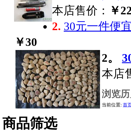
本店售价：
￥22
2.
30元一件便
￥30
2。
本店
浏览历
当前位置:
首
商品筛选