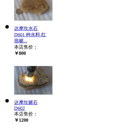
达摩坎水石
D601 种水料,红
翡赌...
本店售价：
￥800
达摩坎赌石
D602
本店售价：
￥1200