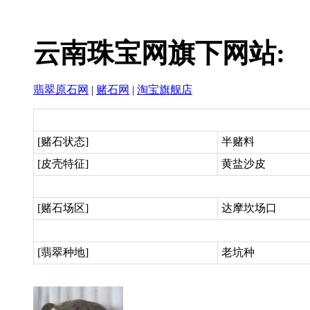
云南珠宝网旗下网站:
翡翠原石网
|
赌石网
|
淘宝旗舰店
[赌石状态]
半赌料
[皮壳特征]
黄盐沙皮
[赌石场区]
达摩坎场口
[翡翠种地]
老坑种