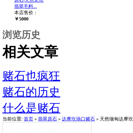
原石|天然老坑
翡翠毛料...
本店售价：
￥5000
浏览历史
相关文章
赌石也疯狂
赌石的历史
什么是赌石
当前位置:
首页
翡翠原石
达摩坎场口赌石
天然缅甸达摩坎水
>
>
>