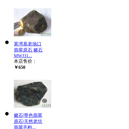
莫湾基老场口
翡翠原石 赌石
MWJ31...
本店售价：
￥650
赌石|带色翡翠
原石|天然老坑
翡翠毛料...