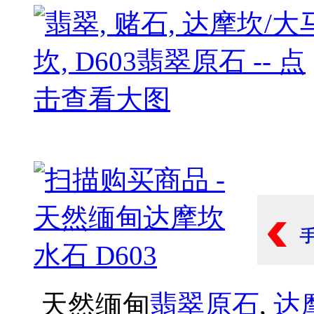
天然缅甸
翡翠原石
,
达