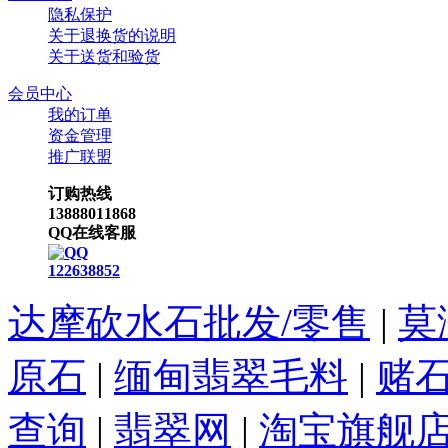
隐私保护
关于退换货的说明
关于送货和验货
会员中心
我的订单
资金管理
推广联盟
订购热线
13888011868
QQ在线客服
122638852
达摩砍水石批发/零售
|
莫
原石
|
缅甸翡翠毛料
|
赌
查询
|
翡翠网
|
淘宝旗舰