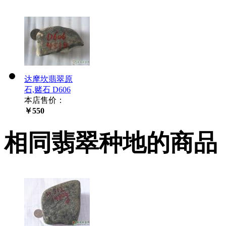
达摩坎翡翠原
石,赌石 D606
本店售价：
￥550
相同翡翠种地的商品