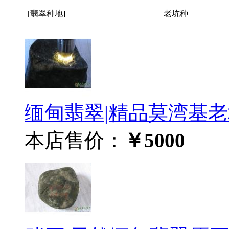
[翡翠种地]
老坑种
缅甸翡翠|精品莫湾基老坑
本店售价：
￥5000