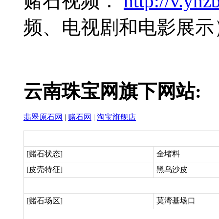
赌石视频：
http://v.ynzb
频、电视剧和电影展示
云南珠宝网旗下网站:
翡翠原石网
|
赌石网
|
淘宝旗舰店
[赌石状态]
全堵料
[皮壳特征]
黑乌沙皮
[赌石场区]
莫湾基场口