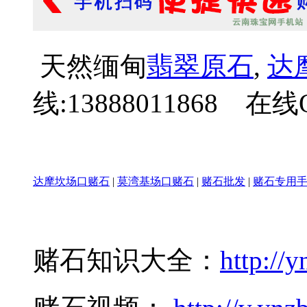
天然缅甸
翡翠原石
,
达
线:13888011868 在线Q
达摩坎场口赌石
|
莫湾基场口赌石
|
赌石批发
|
赌石专用
赌石知识大全：
http://y