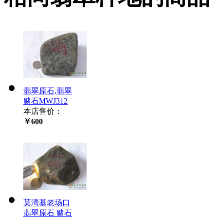
翡翠原石,翡翠
赌石MWJ312
本店售价：
￥600
莫湾基老场口
翡翠原石 赌石