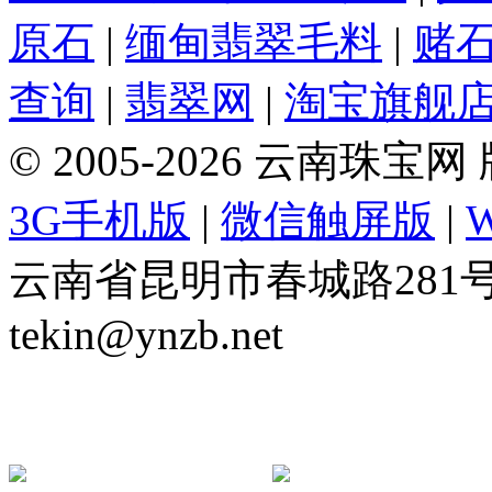
原石
|
缅甸翡翠毛料
|
赌
查询
|
翡翠网
|
淘宝旗舰
© 2005-2026 云南珠
3G手机版
|
微信触屏版
|
云南省昆明市春城路281号 Tel: 
tekin@ynzb.net