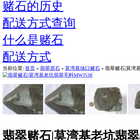
赌石的历史
配送方式查询
什么是赌石
配送方式
当前位置:
首页
翡翠原石
莫湾基场口赌石
翡翠赌石|莫湾基
>
>
>
翡翠赌石|莫湾基老坑翡翠毛