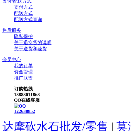
支付/配送方式
支付方式
配送方式
配送方式查询
售后服务
隐私保护
关于退换货的说明
关于送货和验货
会员中心
我的订单
资金管理
推广联盟
订购热线
13888011868
QQ在线客服
122638852
达摩砍水石批发/零售
|
莫