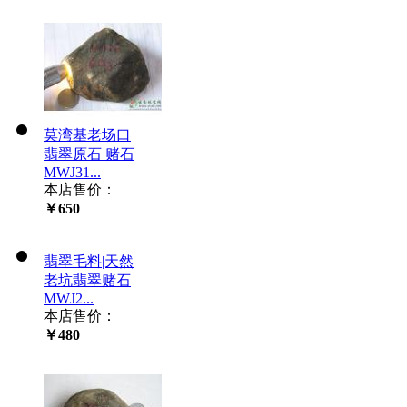
莫湾基老场口
翡翠原石 赌石
MWJ31...
本店售价：
￥650
翡翠毛料|天然
老坑翡翠赌石
MWJ2...
本店售价：
￥480