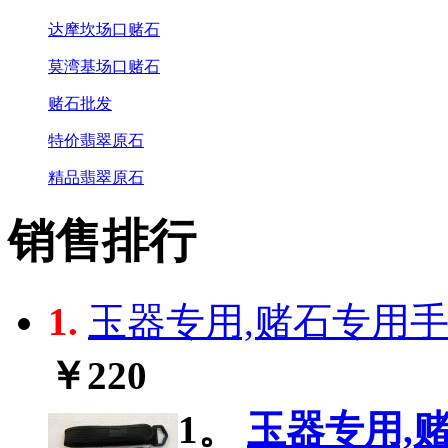
达摩坎场口赌石
莫湾基场口赌石
赌石批发
特价翡翠原石
精品翡翠原石
销售排行
1.
玉器专用,赌石专用手电
￥220
1。
玉器专用,赌