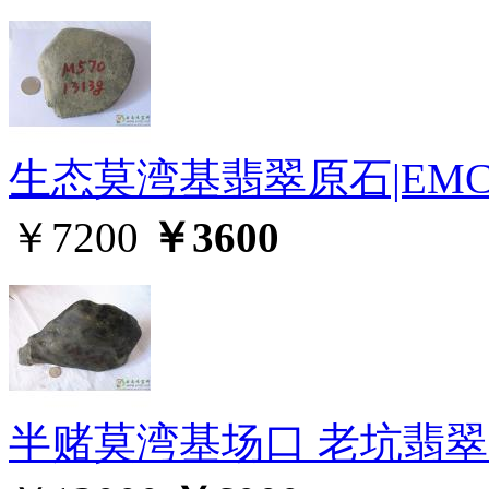
生态莫湾基翡翠原石|EMC
￥7200
￥3600
半赌莫湾基场口 老坑翡翠原