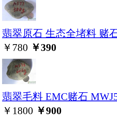
翡翠原石 生态全堵料 赌石M
￥780
￥390
翡翠毛料 EMC赌石 MWJ5
￥1800
￥900