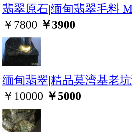
翡翠原石|缅甸翡翠毛料 MW
￥7800
￥3900
缅甸翡翠|精品莫湾基老坑翡
￥10000
￥5000