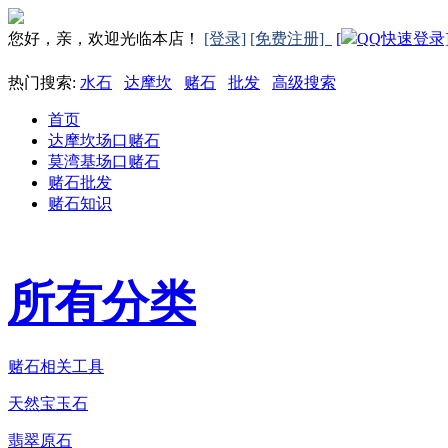
您好，亲，欢迎光临本店！
[登录]
[免费注册]
[
QQ快速登录
热门搜索:
水石
达摩坎
赌石
批发
高级搜索
首页
达摩坎场口赌石
莫湾基场口赌石
赌石批发
赌石知识
所有分类
赌石相关工具
天然宝玉石
翡翠原石