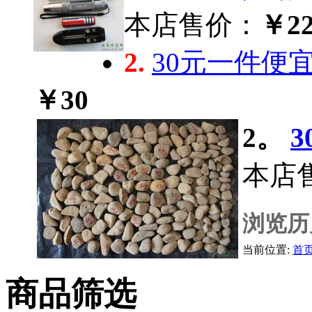
本店售价：
￥22
2.
30元一件便
￥30
2。
本店
浏览历
当前位置:
首
商品筛选