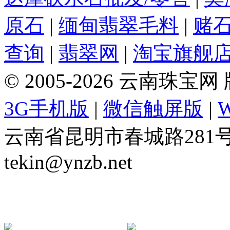
原石
|
缅甸翡翠毛料
|
赌
查询
|
翡翠网
|
淘宝旗舰
© 2005-2026 云南珠
3G手机版
|
微信触屏版
|
云南省昆明市春城路281号 Tel: 
tekin@ynzb.net