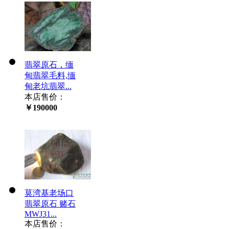
翡翠原石，缅
甸翡翠毛料,缅
甸老坑翡翠...
本店售价：
￥190000
莫湾基老场口
翡翠原石 赌石
MWJ31...
本店售价：