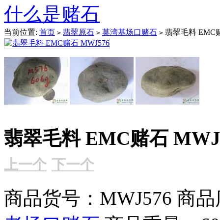
什么是赌石
当前位置:
首页
翡翠原石
莫湾基场口赌石
翡翠毛料 EMC赌
>
>
>
翡翠毛料 EMC赌石 MWJ
上一个
下一个
商品货号：MWJ576
商品