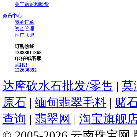
关于送货和验货
会员中心
我的订单
资金管理
推广联盟
订购热线
13888011868
QQ在线客服
122638852
达摩砍水石批发/零售
|
莫
原石
|
缅甸翡翠毛料
|
赌
查询
|
翡翠网
|
淘宝旗舰
© 2005-2026 云南珠