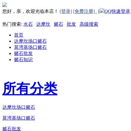
您好，亲，欢迎光临本店！
[登录]
[免费注册]
[
QQ快速登录
热门搜索:
水石
达摩坎
赌石
批发
高级搜索
首页
达摩坎场口赌石
莫湾基场口赌石
赌石批发
赌石知识
所有分类
达摩坎场口赌石
莫湾基场口赌石
赌石批发