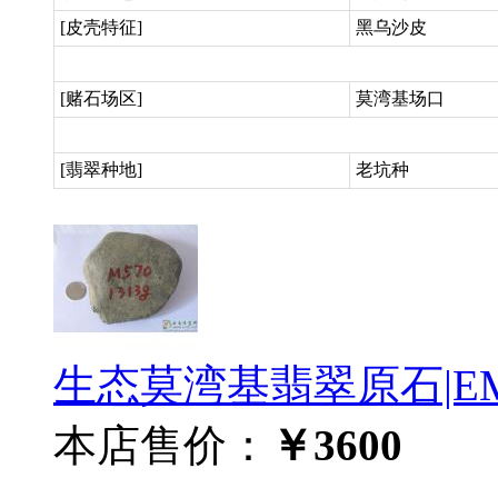
[皮壳特征]
黑乌沙皮
[赌石场区]
莫湾基场口
[翡翠种地]
老坑种
生态莫湾基翡翠原石|EMC
本店售价：
￥3600