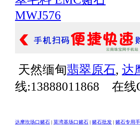
天然缅甸
翡翠原石
,
达
线:13888011868 在线Q
达摩坎场口赌石
|
莫湾基场口赌石
|
赌石批发
|
赌石专用