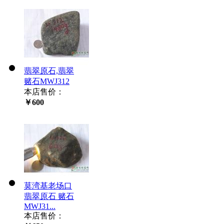
翡翠原石,翡翠
赌石MWJ312
本店售价：
￥600
莫湾基老场口
翡翠原石 赌石
MWJ31...
本店售价：