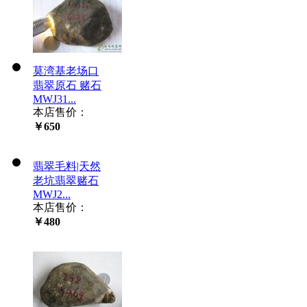
莫湾基老场口
翡翠原石 赌石
MWJ31...
本店售价：
￥650
翡翠毛料|天然
老坑翡翠赌石
MWJ2...
本店售价：
￥480