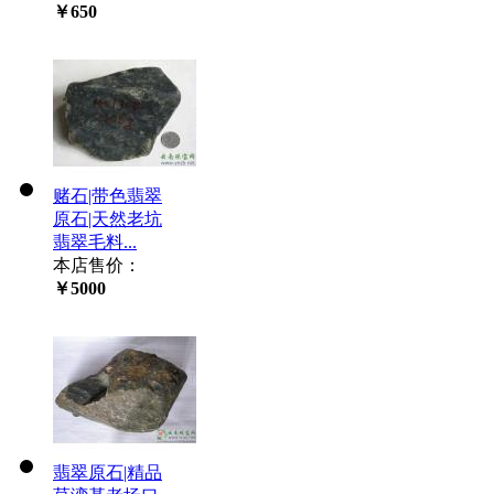
￥650
赌石|带色翡翠
原石|天然老坑
翡翠毛料...
本店售价：
￥5000
翡翠原石|精品