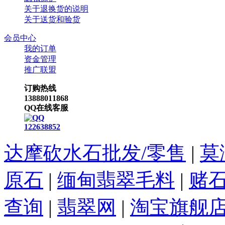
关于退换货的说明
关于送货和验货
会员中心
我的订单
资金管理
推广联盟
订购热线
13888011868
QQ在线客服
122638852
达摩砍水石批发/零售
|
莫
原石
|
缅甸翡翠毛料
|
赌
查询
|
翡翠网
|
淘宝旗舰