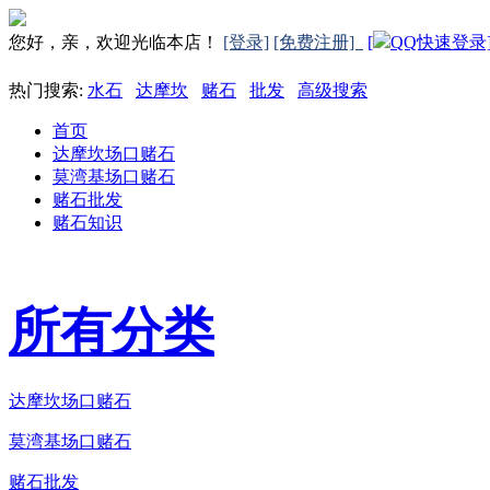
您好，亲，欢迎光临本店！
[登录]
[免费注册]
[
QQ快速登录
热门搜索:
水石
达摩坎
赌石
批发
高级搜索
首页
达摩坎场口赌石
莫湾基场口赌石
赌石批发
赌石知识
所有分类
达摩坎场口赌石
莫湾基场口赌石
赌石批发