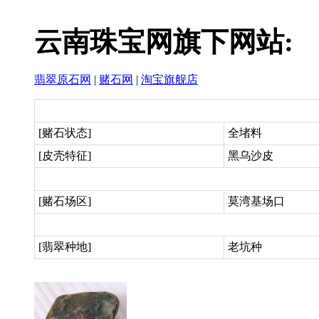
云南珠宝网旗下网站:
翡翠原石网
|
赌石网
|
淘宝旗舰店
[赌石状态]
全堵料
[皮壳特征]
黑乌沙皮
[赌石场区]
莫湾基场口
[翡翠种地]
老坑种