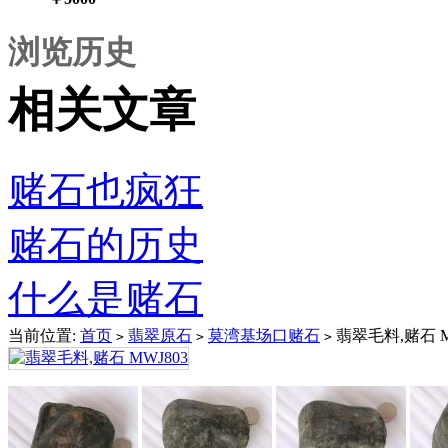
浏览历史
相关文章
赌石也疯狂
赌石的历史
什么是赌石
当前位置:
首页
翡翠原石
莫湾基场口赌石
翡翠毛料,赌石 M
>
>
>