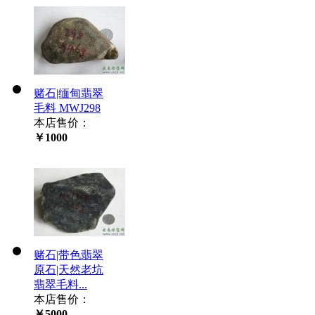
赌石|缅甸翡翠
毛料 MWJ298
本店售价：
￥1000
赌石|带色翡翠
原石|天然老坑
翡翠毛料...
本店售价：
￥5000