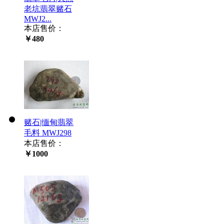
老坑翡翠赌石
MWJ2...
本店售价：
￥480
赌石|缅甸翡翠
毛料 MWJ298
本店售价：
￥1000