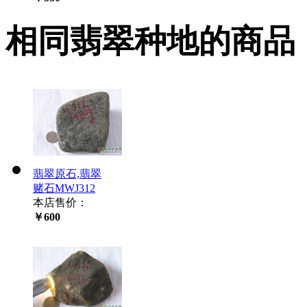
相同翡翠种地的商品
翡翠原石,翡翠
赌石MWJ312
本店售价：
￥600