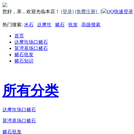
您好，亲，欢迎光临本店！
[登录]
[免费注册]
[
QQ快速登录
热门搜索:
水石
达摩坎
赌石
批发
高级搜索
首页
达摩坎场口赌石
莫湾基场口赌石
赌石批发
赌石知识
所有分类
达摩坎场口赌石
莫湾基场口赌石
赌石批发