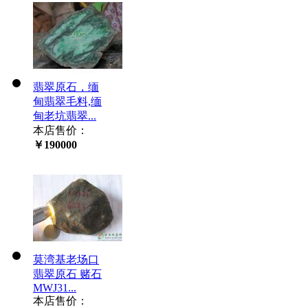
翡翠原石，缅
甸翡翠毛料,缅
甸老坑翡翠...
本店售价：
￥190000
莫湾基老场口
翡翠原石 赌石
MWJ31...
本店售价：