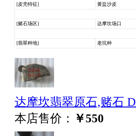
[皮壳特征]
黄盐沙皮
[赌石场区]
达摩坎场口
[翡翠种地]
老坑种
达摩坎翡翠原石,赌石 D6
本店售价：
￥550