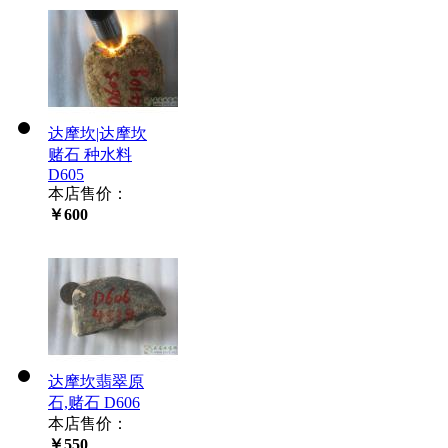
达摩坎|达摩坎
赌石 种水料
D605
本店售价：
￥600
达摩坎翡翠原
石,赌石 D606
本店售价：
￥550