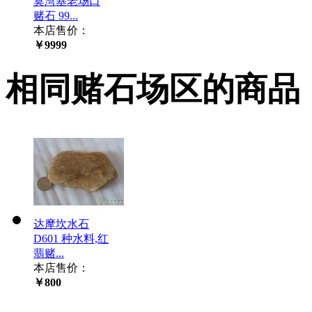
莫湾基老场口
赌石 99...
本店售价：
￥9999
相同赌石场区的商品
达摩坎水石
D601 种水料,红
翡赌...
本店售价：
￥800