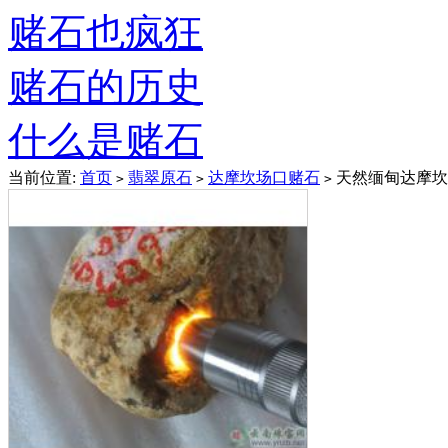
赌石也疯狂
赌石的历史
什么是赌石
当前位置:
首页
翡翠原石
达摩坎场口赌石
天然缅甸达摩坎水
>
>
>