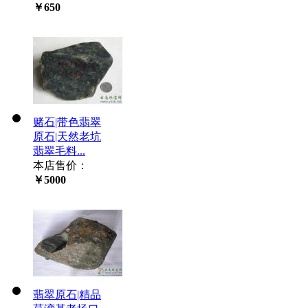
￥650
赌石|带色翡翠
原石|天然老坑
翡翠毛料...
本店售价：
￥5000
翡翠原石|精品