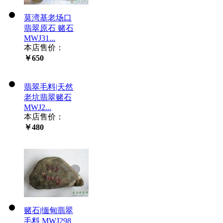
莫湾基老场口
翡翠原石 赌石
MWJ31...
本店售价：
￥650
翡翠毛料|天然
老坑翡翠赌石
MWJ2...
本店售价：
￥480
赌石|缅甸翡翠
毛料 MWJ298