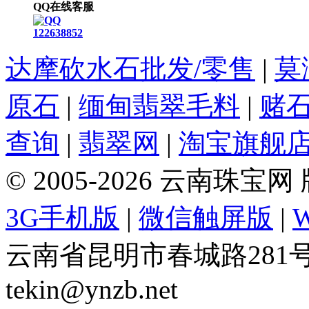
QQ在线客服
122638852
达摩砍水石批发/零售
|
莫
原石
|
缅甸翡翠毛料
|
赌
查询
|
翡翠网
|
淘宝旗舰
© 2005-2026 云南珠
3G手机版
|
微信触屏版
|
云南省昆明市春城路281号 Tel: 
tekin@ynzb.net