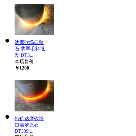
达摩砍场口赌
石,翡翠毛料批
发 DT3...
本店售价：
￥1200
特价达摩砍场
口翡翠原石
DT309 ...