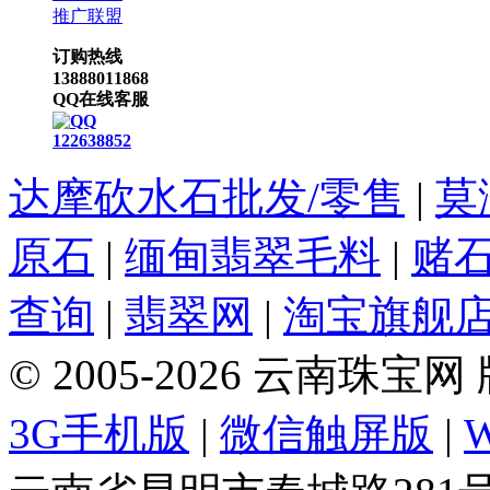
推广联盟
订购热线
13888011868
QQ在线客服
122638852
达摩砍水石批发/零售
|
莫
原石
|
缅甸翡翠毛料
|
赌
查询
|
翡翠网
|
淘宝旗舰
© 2005-2026 云南珠
3G手机版
|
微信触屏版
|