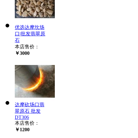
优选达摩坎场
口|批发翡翠原
石
本店售价：
￥3000
达摩砍场口翡
翠原石 批发
DT306
本店售价：
￥1200