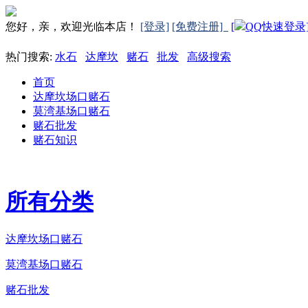
您好，亲，欢迎光临本店！
[登录]
[免费注册]
[
QQ快速登录
热门搜索:
水石
达摩坎
赌石
批发
高级搜索
首页
达摩坎场口赌石
莫湾基场口赌石
赌石批发
赌石知识
所有分类
达摩坎场口赌石
莫湾基场口赌石
赌石批发