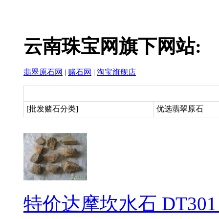
云南珠宝网旗下网站:
翡翠原石网
|
赌石网
|
淘宝旗舰店
[批发赌石分类]
优选翡翠原石
特价达摩坎水石 DT30