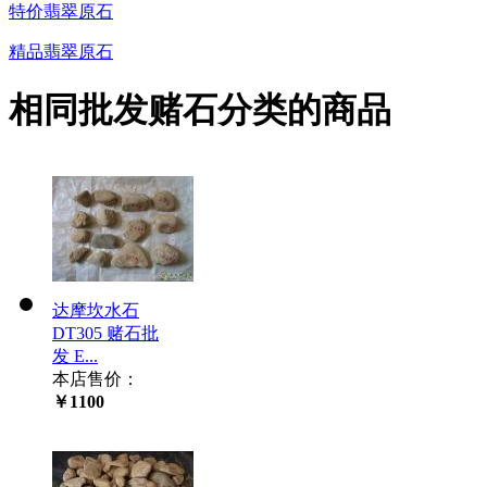
特价翡翠原石
精品翡翠原石
相同批发赌石分类的商品
达摩坎水石
DT305 赌石批
发 E...
本店售价：
￥1100