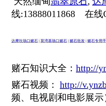
天然缅甸
翡翠原石
,
达
线:13888011868 在线Q
达摩坎场口赌石
|
莫湾基场口赌石
|
赌石批发
|
赌石专用
赌石知识大全：
http://y
赌石视频：
http://v.ynzb
频、电视剧和电影展示