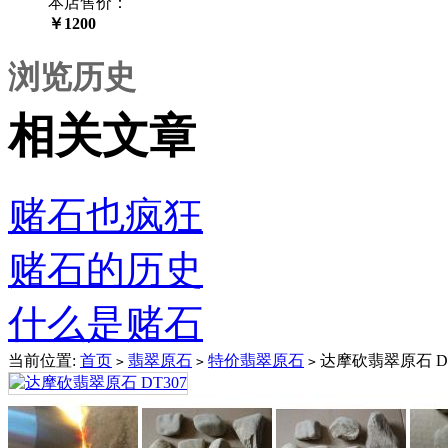
本店售价：
￥1200
浏览历史
相关文章
赌石也疯狂
赌石的历史
什么是赌石
当前位置:
首页
翡翠原石
特价翡翠原石
达摩砍翡翠原石 DT
>
>
>