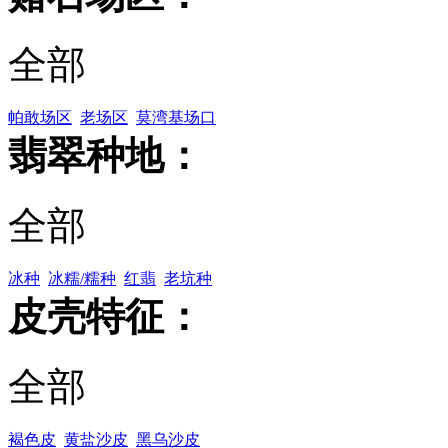
全部
帕敢场区
老场区
莫湾基场口
翡翠种地：
全部
冰种
冰糯/糯种
红翡
老坑种
皮壳特征：
全部
褐色皮
黄盐沙皮
黑乌沙皮