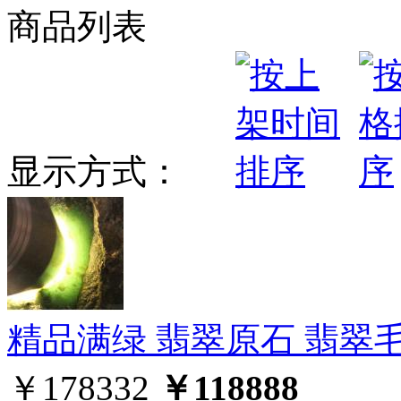
商品列表
显示方式：
精品满绿 翡翠原石 翡翠毛料
￥178332
￥118888