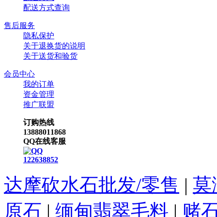
配送方式查询
售后服务
隐私保护
关于退换货的说明
关于送货和验货
会员中心
我的订单
资金管理
推广联盟
订购热线
13888011868
QQ在线客服
122638852
达摩砍水石批发/零售
|
莫
原石
|
缅甸翡翠毛料
|
赌