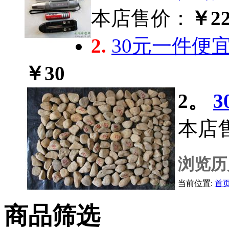
本店售价：
￥22
2.
30元一件便
￥30
2。
本店
浏览历
当前位置:
首
商品筛选