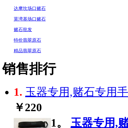
达摩坎场口赌石
莫湾基场口赌石
赌石批发
特价翡翠原石
精品翡翠原石
销售排行
1.
玉器专用,赌石专用手电
￥220
1。
玉器专用,赌