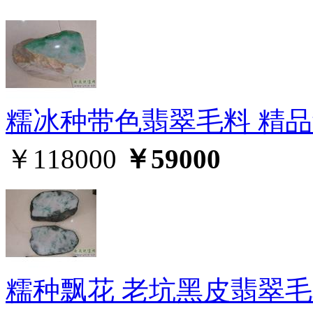
糯冰种带色翡翠毛料 精
￥118000
￥59000
糯种飘花 老坑黑皮翡翠毛