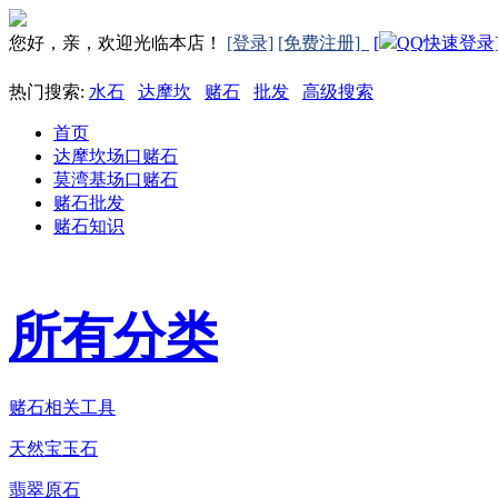
您好，亲，欢迎光临本店！
[登录]
[免费注册]
[
QQ快速登录
热门搜索:
水石
达摩坎
赌石
批发
高级搜索
首页
达摩坎场口赌石
莫湾基场口赌石
赌石批发
赌石知识
所有分类
赌石相关工具
天然宝玉石
翡翠原石