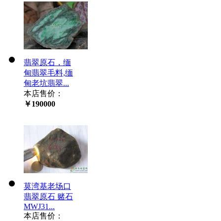
翡翠原石，缅
甸翡翠毛料,缅
甸老坑翡翠...
本店售价：
￥190000
莫湾基老场口
翡翠原石 赌石
MWJ31...
本店售价：