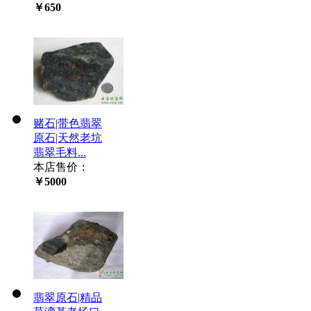
￥650
赌石|带色翡翠
原石|天然老坑
翡翠毛料...
本店售价：
￥5000
翡翠原石|精品