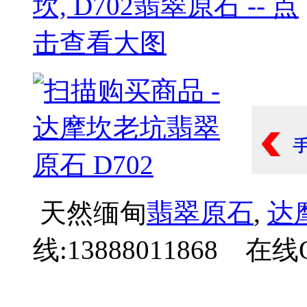
天然缅甸
翡翠原石
,
达
线:13888011868 在线Q