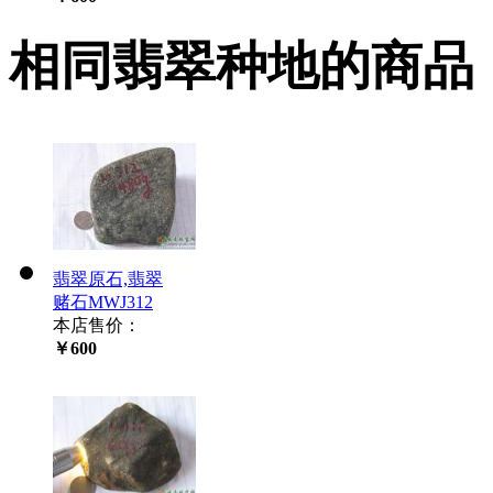
相同翡翠种地的商品
翡翠原石,翡翠
赌石MWJ312
本店售价：
￥600