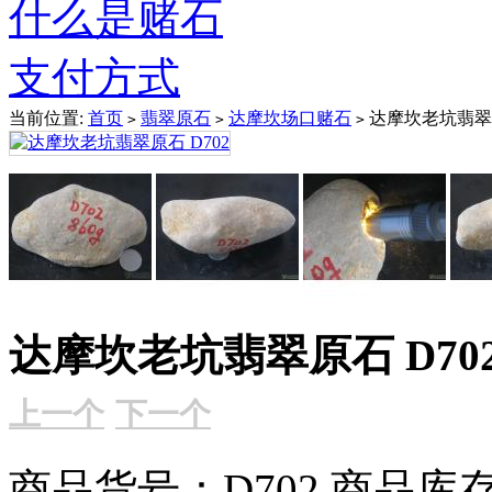
什么是赌石
支付方式
当前位置:
首页
翡翠原石
达摩坎场口赌石
达摩坎老坑翡翠原
>
>
>
达摩坎老坑翡翠原石 D70
上一个
下一个
商品货号：D702
商品库存