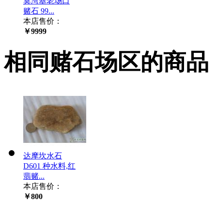
莫湾基老场口
赌石 99...
本店售价：
￥9999
相同赌石场区的商品
达摩坎水石
D601 种水料,红
翡赌...
本店售价：
￥800