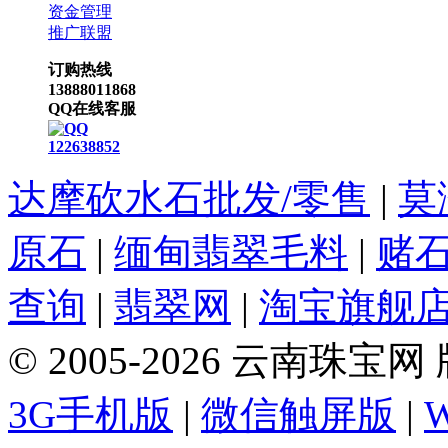
资金管理
推广联盟
订购热线
13888011868
QQ在线客服
122638852
达摩砍水石批发/零售
|
莫
原石
|
缅甸翡翠毛料
|
赌
查询
|
翡翠网
|
淘宝旗舰
© 2005-2026 云南珠
3G手机版
|
微信触屏版
|