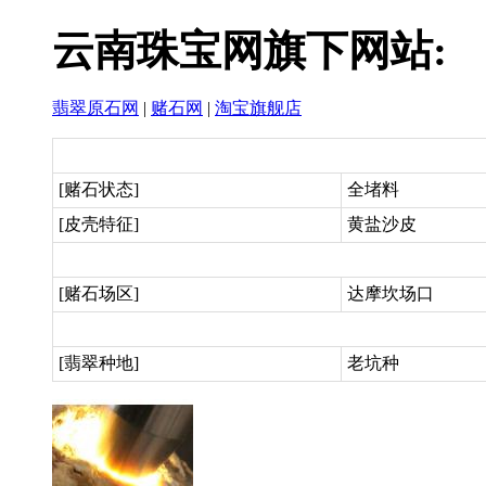
云南珠宝网旗下网站:
翡翠原石网
|
赌石网
|
淘宝旗舰店
[赌石状态]
全堵料
[皮壳特征]
黄盐沙皮
[赌石场区]
达摩坎场口
[翡翠种地]
老坑种