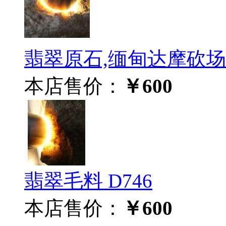
翡翠原石,缅甸达摩砍场口
本店售价：
￥600
翡翠毛料 D746
本店售价：
￥600