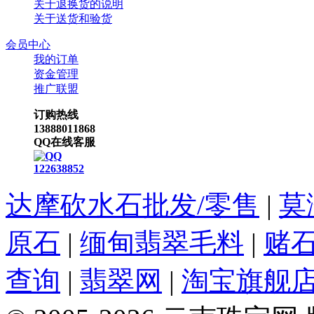
关于退换货的说明
关于送货和验货
会员中心
我的订单
资金管理
推广联盟
订购热线
13888011868
QQ在线客服
122638852
达摩砍水石批发/零售
|
莫
原石
|
缅甸翡翠毛料
|
赌
查询
|
翡翠网
|
淘宝旗舰