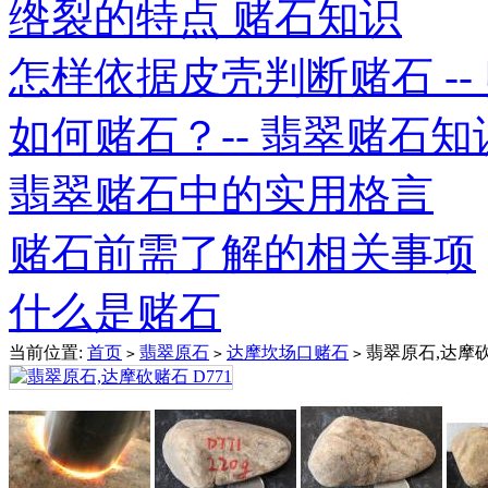
绺裂的特点 赌石知识
怎样依据皮壳判断赌石 -- 赌
如何赌石？-- 翡翠赌石知
翡翠赌石中的实用格言
赌石前需了解的相关事项
什么是赌石
当前位置:
首页
翡翠原石
达摩坎场口赌石
翡翠原石,达摩砍赌
>
>
>