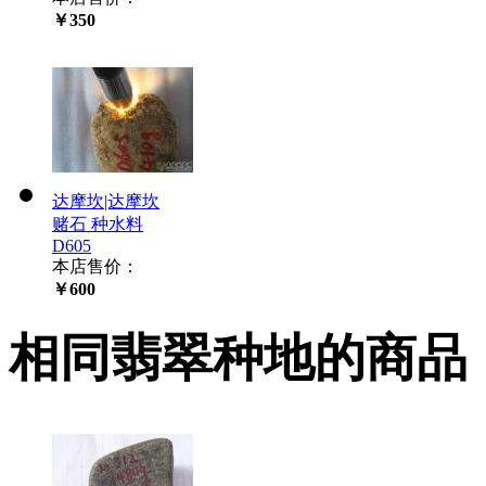
￥350
达摩坎|达摩坎
赌石 种水料
D605
本店售价：
￥600
相同翡翠种地的商品