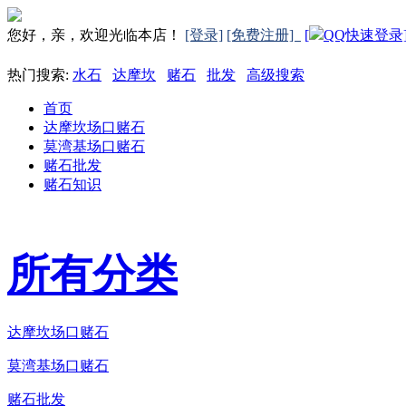
您好，亲，欢迎光临本店！
[登录]
[免费注册]
[
QQ快速登录
热门搜索:
水石
达摩坎
赌石
批发
高级搜索
首页
达摩坎场口赌石
莫湾基场口赌石
赌石批发
赌石知识
所有分类
达摩坎场口赌石
莫湾基场口赌石
赌石批发