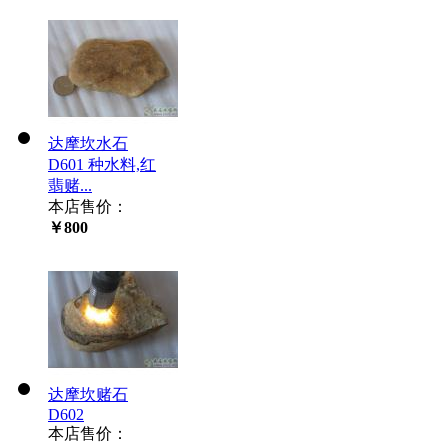
达摩坎水石
D601 种水料,红
翡赌...
本店售价：
￥800
达摩坎赌石
D602
本店售价：