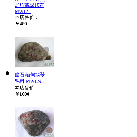
老坑翡翠赌石
MWJ2...
本店售价：
￥480
赌石|缅甸翡翠
毛料 MWJ298
本店售价：
￥1000