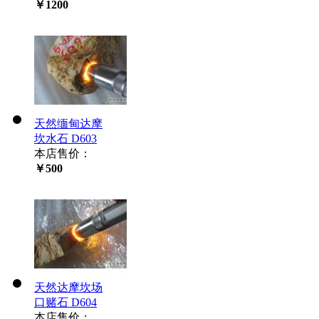
￥1200
天然缅甸达摩
坎水石 D603
本店售价：
￥500
天然达摩坎场
口赌石 D604
本店售价：