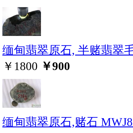
缅甸翡翠原石, 半赌翡翠毛料
￥1800
￥900
缅甸翡翠原石,赌石 MWJ8