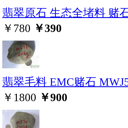
翡翠原石 生态全堵料 赌石M
￥780
￥390
翡翠毛料 EMC赌石 MWJ5
￥1800
￥900