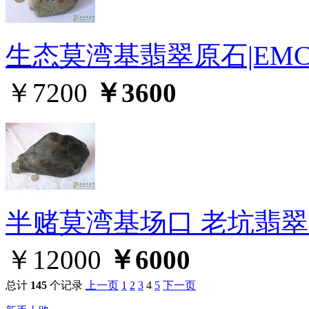
生态莫湾基翡翠原石|EMC
￥7200
￥3600
半赌莫湾基场口 老坑翡翠原
￥12000
￥6000
总计
145
个记录
上一页
1
2
3
4
5
下一页