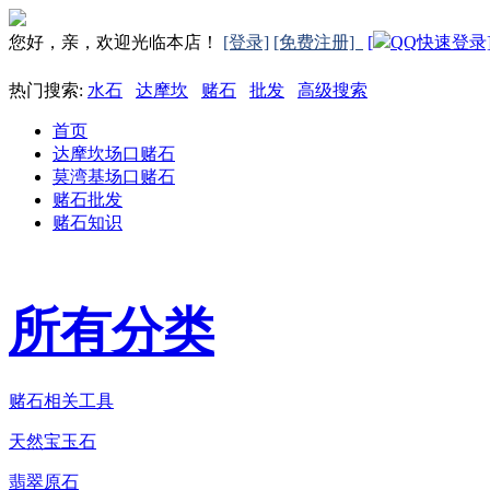
您好，亲，欢迎光临本店！
[登录]
[免费注册]
[
QQ快速登录
热门搜索:
水石
达摩坎
赌石
批发
高级搜索
首页
达摩坎场口赌石
莫湾基场口赌石
赌石批发
赌石知识
所有分类
赌石相关工具
天然宝玉石
翡翠原石