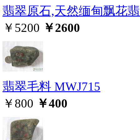
翡翠原石,天然缅甸飘花翡翠
￥5200
￥2600
翡翠毛料 MWJ715
￥800
￥400