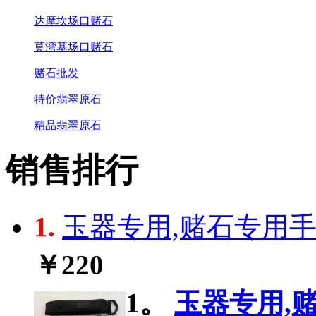
达摩坎场口赌石
莫湾基场口赌石
赌石批发
特价翡翠原石
精品翡翠原石
销售排行
1.
玉器专用,赌石专用手电
￥220
1。
玉器专用,赌