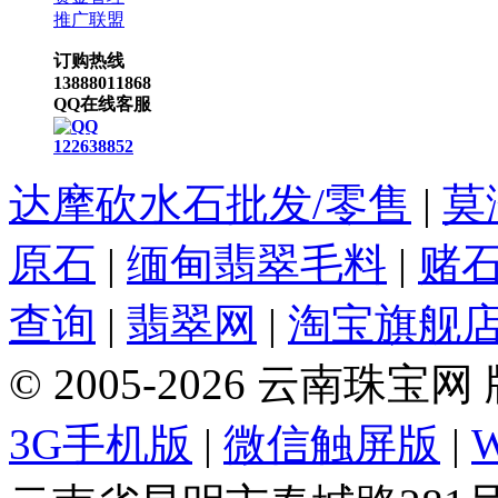
推广联盟
订购热线
13888011868
QQ在线客服
122638852
达摩砍水石批发/零售
|
莫
原石
|
缅甸翡翠毛料
|
赌
查询
|
翡翠网
|
淘宝旗舰
© 2005-2026 云南珠
3G手机版
|
微信触屏版
|