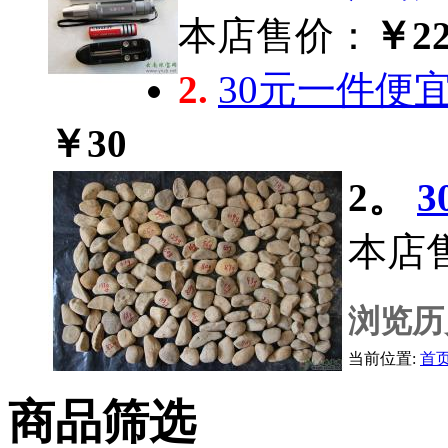
本店售价：
￥22
2.
30元一件便
￥30
2。
本店
浏览历
当前位置:
首
商品筛选