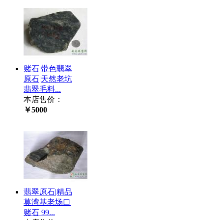
赌石|带色翡翠
原石|天然老坑
翡翠毛料...
本店售价：
￥5000
翡翠原石|精品
莫湾基老场口
赌石 99...