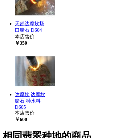
天然达摩坎场
口赌石 D604
本店售价：
￥350
达摩坎|达摩坎
赌石 种水料
D605
本店售价：
￥600
相同翡翠种地的商品