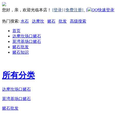
您好，亲，欢迎光临本店！
[登录]
[免费注册]
[
QQ快速登录
热门搜索:
水石
达摩坎
赌石
批发
高级搜索
首页
达摩坎场口赌石
莫湾基场口赌石
赌石批发
赌石知识
所有分类
达摩坎场口赌石
莫湾基场口赌石
赌石批发