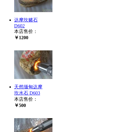
达摩坎赌石
D602
本店售价：
￥1200
天然缅甸达摩
坎水石 D603
本店售价：
￥500