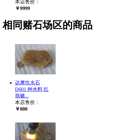
本店售价：
￥9999
相同赌石场区的商品
达摩坎水石
D601 种水料,红
翡赌...
本店售价：
￥800