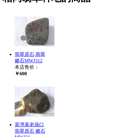
翡翠原石,翡翠
赌石MWJ312
本店售价：
￥600
莫湾基老场口
翡翠原石 赌石