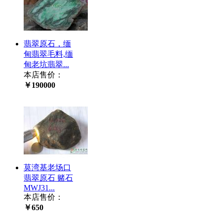
翡翠原石，缅
甸翡翠毛料,缅
甸老坑翡翠...
本店售价：
￥190000
莫湾基老场口
翡翠原石 赌石
MWJ31...
本店售价：
￥650